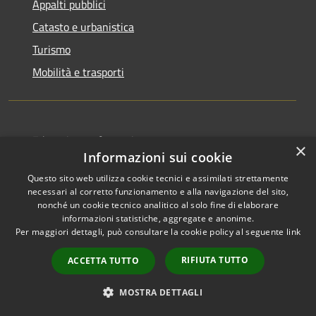
Appalti pubblici
Catasto e urbanistica
Turismo
Mobilità e trasporti
Educazione e formazione
×
Informazioni sui cookie
Giustizia e sicurezza pubblica
Questo sito web utilizza cookie tecnici e assimilati strettamente
Tributi,finanze e contravvenzioni
necessari al corretto funzionamento e alla navigazione del sito,
nonché un cookie tecnico analitico al solo fine di elaborare
Ambiente
informazioni statistiche, aggregate e anonime.
Salute, benessere e assistenza
Per maggiori dettagli, può consultare la cookie policy al seguente
link
Autorizzazioni
RIFIUTA TUTTO
ACCETTA TUTTO
Agricoltura e pesca
MOSTRA DETTAGLI