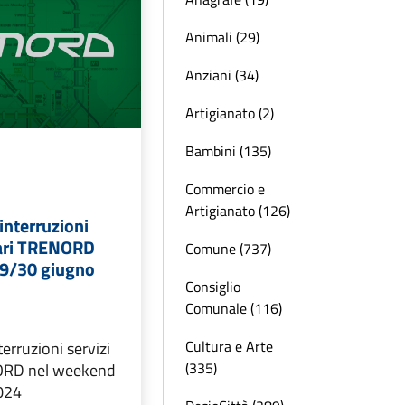
Animali (29)
Anziani (34)
Artigianato (2)
Bambini (135)
Commercio e
Artigianato (126)
nterruzioni
viari TRENORD
Comune (737)
29/30 giugno
Consiglio
Comunale (116)
Cultura e Arte
rruzioni servizi
(335)
NORD nel weekend
024