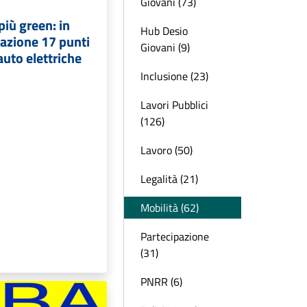
Giovani (73)
iù green: in
Hub Desio
llazione 17 punti
Giovani (9)
 auto elettriche
Inclusione (23)
Lavori Pubblici
(126)
Lavoro (50)
Legalità (21)
Mobilità (62)
Partecipazione
(31)
PNRR (6)