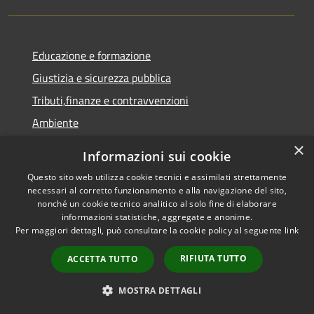
Educazione e formazione
Giustizia e sicurezza pubblica
Tributi,finanze e contravvenzioni
Ambiente
Salute, benessere e assistenza
×
Informazioni sui cookie
Autorizzazioni
Questo sito web utilizza cookie tecnici e assimilati strettamente
Agricoltura e pesca
necessari al corretto funzionamento e alla navigazione del sito,
nonché un cookie tecnico analitico al solo fine di elaborare
informazioni statistiche, aggregate e anonime.
NOVITÀ
Per maggiori dettagli, può consultare la cookie policy al seguente
link
Notizie
RIFIUTA TUTTO
ACCETTA TUTTO
Comunicati
MOSTRA DETTAGLI
Avvisi