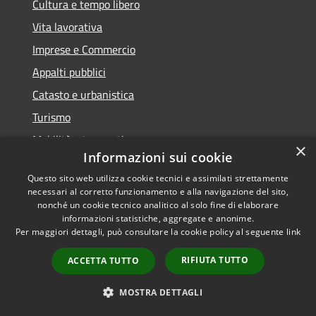
Cultura e tempo libero
Vita lavorativa
Imprese e Commercio
Appalti pubblici
Catasto e urbanistica
Turismo
Mobilità e trasporti
×
Informazioni sui cookie
Questo sito web utilizza cookie tecnici e assimilati strettamente
necessari al corretto funzionamento e alla navigazione del sito,
nonché un cookie tecnico analitico al solo fine di elaborare
Educazione e formazione
informazioni statistiche, aggregate e anonime.
Giustizia e sicurezza pubblica
Per maggiori dettagli, può consultare la cookie policy al seguente
link
Tributi,finanze e contravvenzioni
RIFIUTA TUTTO
ACCETTA TUTTO
Ambiente
MOSTRA DETTAGLI
Salute, benessere e assistenza