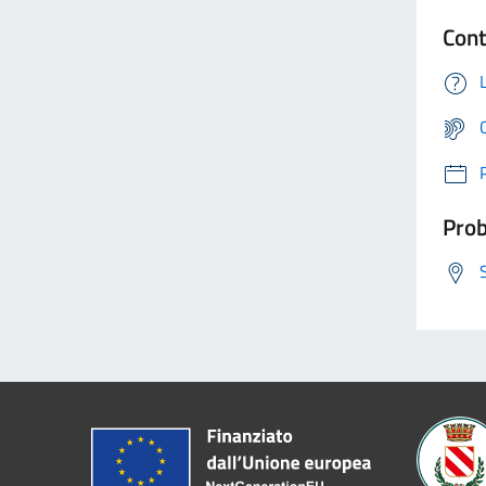
Cont
Prob