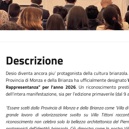
Descrizione
Desio diventa ancora piu’ protagonista della cultura brianzola.
Provincia di Monza e della Brianza ha ufficialmente designato
Rappresentanza” per l’anno 2026
. Un riconoscimento prest
dell'intera manifestazione, sia per l’edizione primaverile (dal 
“Essere scelti dalla Provincia di Monza e della Brianza come 'Villa 
grande lavoro di valorizzazione svolto su Villa Tittoni racco
riconoscimento non celebra solo la bellezza architettonica del Pie
protagonisti dell’identità brianzola. Ciò dimostra come la nostra Vil