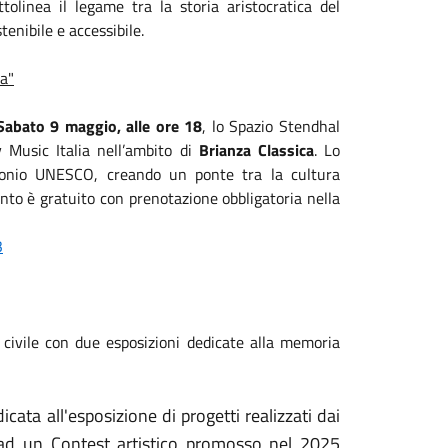
olinea il legame tra la storia aristocratica del
tenibile e accessibile.
ta"
Sabato 9 maggio, alle ore 18
, lo Spazio Stendhal
y Music Italia nell’ambito di
Brianza Classica
. Lo
imonio UNESCO, creando un ponte tra la cultura
ento è gratuito con prenotazione obbligatoria nella
3
e civile con due esposizioni dedicate alla memoria
icata all'esposizione di progetti realizzati dai
ne ad un Contest artistico promosso nel 2025