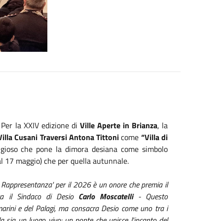
 Per la XXIV edizione di
Ville Aperte in Brianza
, la
Villa Cusani Traversi Antona Tittoni
come
“Villa di
igioso che pone la dimora desiana come simbolo
9 al 17 maggio) che per quella autunnale.
di Rappresentanza' per il 2026 è un onore che premia il
nta il Sindaco di Desio
Carlo Moscatelli
- Questo
rmarini e del Palagi, ma consacra Desio come uno tra i
la sia un luogo vivo: un ponte che unisce l'incanto del