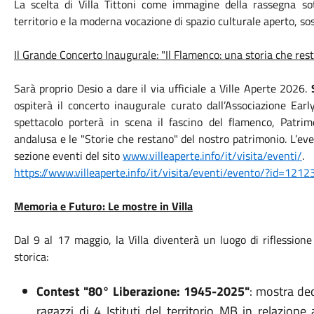
La scelta di Villa Tittoni come immagine della rassegna sott
territorio e la moderna vocazione di spazio culturale aperto, sos
Il Grande Concerto Inaugurale: "Il Flamenco: una storia che res
Sarà proprio Desio a dare il via ufficiale a Ville Aperte 2026.
ospiterà il concerto inaugurale curato dall’Associazione Earl
spettacolo porterà in scena il fascino del flamenco, Patr
andalusa e le "Storie che restano" del nostro patrimonio. L’ev
sezione eventi del sito
www.villeaperte.info/it/visita/eventi/
.
https://www.villeaperte.info/it/visita/eventi/evento/?id=1212
Memoria e Futuro: Le mostre in Villa
Dal 9 al 17 maggio, la Villa diventerà un luogo di riflession
storica:
Contest "80° Liberazione: 1945-2025"
: mostra ded
ragazzi di 4 Istituti del territorio MB in relazio