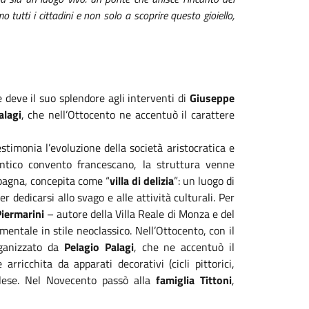
o tutti i cittadini e non solo a scoprire questo gioiello,
 deve il suo splendore agli interventi di
Giuseppe
alagi
, che nell’Ottocento ne accentuò il carattere
estimonia l’evoluzione della società aristocratica e
antico convento francescano, la struttura venne
mpagna, concepita come “
villa di delizia
”: un luogo di
r dedicarsi allo svago e alle attività culturali. Per
iermarini
– autore della Villa Reale di Monza e del
ntale in stile neoclassico. Nell’Ottocento, con il
organizzato da
Pelagio Palagi
, che ne accentuò il
rricchita da apparati decorativi (cicli pittorici,
nglese. Nel Novecento passò alla
famiglia Tittoni
,