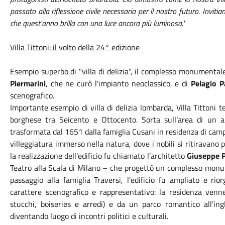
passato alla riflessione civile necessaria per il nostro futuro. Invitiam
che quest'anno brilla con una luce ancora più luminosa."
Villa Tittoni: il volto della 24° edizione
Esempio superbo di "villa di delizia", il complesso monumentale
Piermarini
, che ne curò l'impianto neoclassico, e di
Pelagio P
scenografico.
Importante esempio di villa di delizia lombarda, Villa Tittoni t
borghese tra Seicento e Ottocento. Sorta sull’area di un 
trasformata dal 1651 dalla famiglia Cusani in residenza di ca
villeggiatura immerso nella natura, dove i nobili si ritiravano pe
la realizzazione dell’edificio fu chiamato l’architetto
Giuseppe P
Teatro alla Scala di Milano – che progettò un complesso monume
passaggio alla famiglia Traversi, l’edificio fu ampliato e ri
carattere scenografico e rappresentativo: la residenza venne a
stucchi, boiseries e arredi) e da un parco romantico all’i
diventando luogo di incontri politici e culturali.