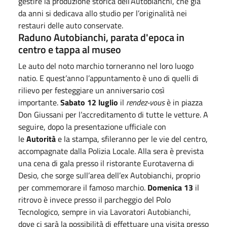
gestire la produzione storica dell’Autobianchi, che già
da anni si dedicava allo studio per l’originalità nei
restauri delle auto conservate.
Raduno Autobianchi, parata d'epoca in
centro e tappa al museo
Le auto del noto marchio torneranno nel loro luogo
natio. E quest’anno l’appuntamento è uno di quelli di
rilievo per festeggiare un anniversario così
importante.
Sabato 12 luglio
il
rendez-vous
è in piazza
Don Giussani per l’accreditamento di tutte le vetture. A
seguire, dopo la presentazione ufficiale con
le
Autorità
e la stampa, sfileranno per le vie del centro,
accompagnate dalla Polizia Locale. Alla sera è prevista
una cena di gala presso il ristorante Eurotaverna di
Desio, che sorge sull’area dell’ex Autobianchi, proprio
per commemorare il famoso marchio.
Domenica 13
il
ritrovo è invece presso il parcheggio del Polo
Tecnologico, sempre in via Lavoratori Autobianchi,
dove ci sarà la possibilità di effettuare una visita presso