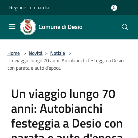
Salta al contenuto principale
Regione Lombardia
Comune di Desio
Home
>
Novità
>
Notizie
>
Un viaggio lungo 70 anni: Autobianchi festeggia a Desio
con parata e auto d'epoca
Un viaggio lungo 70
anni: Autobianchi
festeggia a Desio con
parata e auto d'epoca