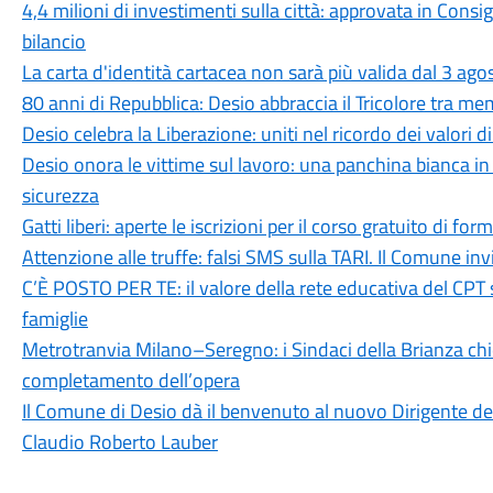
4,4 milioni di investimenti sulla città: approvata in Cons
bilancio
La carta d'identità cartacea non sarà più valida dal 3 agos
80 anni di Repubblica: Desio abbraccia il Tricolore tra me
Desio celebra la Liberazione: uniti nel ricordo dei valori d
Desio onora le vittime sul lavoro: una panchina bianca 
sicurezza
Gatti liberi: aperte le iscrizioni per il corso gratuito di 
Attenzione alle truffe: falsi SMS sulla TARI. Il Comune in
C’È POSTO PER TE: il valore della rete educativa del CPT 
famiglie
Metrotranvia Milano–Seregno: i Sindaci della Brianza ch
completamento dell’opera
Il Comune di Desio dà il benvenuto al nuovo Dirigente dell
Claudio Roberto Lauber