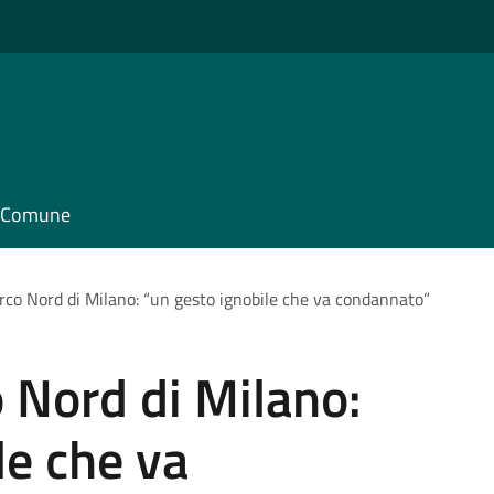
il Comune
arco Nord di Milano: “un gesto ignobile che va condannato”
o Nord di Milano:
le che va