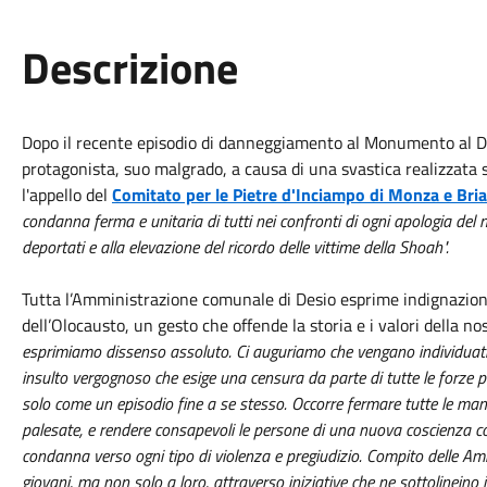
Descrizione
Dopo il recente episodio di danneggiamento al Monumento al De
protagonista, suo malgrado, a causa di una svastica realizzata su
l'appello del
Comitato per le Pietre d'Inciampo di Monza e Bri
condanna ferma e unitaria di tutti nei confronti di ogni apologia del 
deportati e alla elevazione del ricordo delle vittime della Shoah".
Tutta l’Amministrazione comunale di Desio esprime indignazione 
dell’Olocausto, un gesto che offende la storia e i valori della no
esprimiamo dissenso assoluto. Ci auguriamo che vengano individuati al
insulto vergognoso che esige una censura da parte di tutte le forze pol
solo come un episodio fine a se stesso. Occorre fermare tutte le man
palesate, e rendere consapevoli le persone di una nuova coscienza colle
condanna verso ogni tipo di violenza e pregiudizio. Compito delle Ammi
giovani, ma non solo a loro, attraverso iniziative che ne sottolineino i v