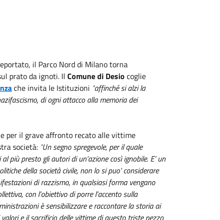
portato, il Parco Nord di Milano torna
l prato da ignoti. Il
Comune di Desio
coglie
anza
che invita le Istituzioni
"affinché si alzi la
nazifascismo, di ogni attacco alla memoria dei
per il grave affronto recato alle vittime
stra società:
"Un segno spregevole, per il quale
 più presto gli autori di un’azione così ignobile. E’ un
itiche della società civile, non lo si puo’ considerare
ifestazioni di razzismo, in qualsiasi forma vengano
ttiva, con l’obiettivo di porre l’accento sulla
nistrazioni è sensibilizzare e raccontare la storia ai
alori e il sacrificio delle vittime di questo triste pezzo