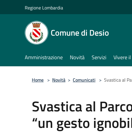
Salta al contenuto principale
Regione Lombardia
Comune di Desio
Amministrazione
Novità
Servizi
Vivere 
Home
>
Novità
>
Comunicati
>
Svastica al P
Svastica al Parc
“un gesto ignobi