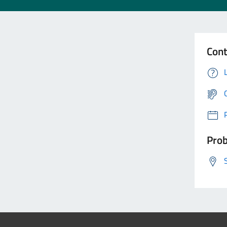
Cont
Prob