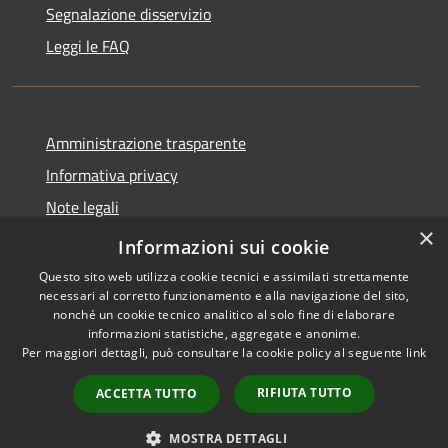
Segnalazione disservizio
Leggi le FAQ
Amministrazione trasparente
Informativa privacy
Note legali
×
Dichiarazione di accessibilità
Informazioni sui cookie
Questo sito web utilizza cookie tecnici e assimilati strettamente
necessari al corretto funzionamento e alla navigazione del sito,
nonché un cookie tecnico analitico al solo fine di elaborare
informazioni statistiche, aggregate e anonime.
RSS
Copyright © 2026 • Comune di
Per maggiori dettagli, può consultare la cookie policy al seguente
link
Accessibilità
Desio • Powered by
Privacy
Municipium
Accesso
•
RIFIUTA TUTTO
ACCETTA TUTTO
Cookie
redazione
Mappa del sito
MOSTRA DETTAGLI