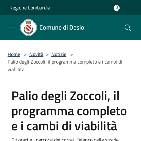
Salta al contenuto principale
Regione Lombardia
Comune di Desio
Home
>
Novità
>
Notizie
>
Palio degli Zoccoli, il programma completo e i cambi di
viabilità
Palio degli Zoccoli, il
programma completo
e i cambi di viabilità
Gli orari e i percorsi dei cortei, l'elenco delle strade