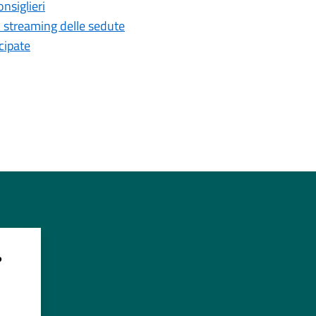
nsiglieri
o streaming delle sedute
cipate
?