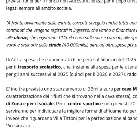
previsti fondi per il Fondo non Autosufficienza, per il Dopo di Noi
legati sempre all'ambito sociale.
"A fronte ovviamente delle entrate correnti, si regola anche tutta una
contributi che vengono registrati in ingresso, che vanno a finanziare 
alle
utenze,
che registrano 111mila euro sulle spese correnti, alle s
euro) e ordinarie delle
strade
(40.000mila), oltre ad altre spese per p
Un'altra spesa che è aumentata (che però sul bilancio del 2025 
per il
trasporto scolastico,
che, insieme alla spesa per le utenz
per gli anni successivi al 2025 (quindi per il 2026 e 2027), rad
E’ inoltre previsto uno stanziamento di 38mila euro per
cava M
caratterizzazione dei rifiuti che si trovano nella cava stessa), 
di Zona e per il sociale.
Per il
centro sportivo
sono previsti 20m
serviranno per individuare la migliore forma di affidamento per t
invece che riguardano Villa Tittoni per la partecipazione al ban
Vicesindaca.