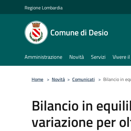
Salta al contenuto principale
Regione Lombardia
Comune di Desio
Amministrazione
Novità
Servizi
Vivere 
Home
>
Novità
>
Comunicati
>
Bilancio in eq
Bilancio in equil
variazione per ol