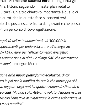
ortante:
1milione 600mila euro
che riguarda gli
Villa Tittoni, seguendo il masterplan redatto
ultura). Un altro obiettivo importante è quello di
a euro), che in questa fase si concentrerà
azio che possa essere fruito dai giovani e che possa
on un percorso di co-progettazione.
i proprietà dell’ente aumentando di 300.000 lo
appartamenti, per andare incontro all’emergenza
1.241.000 euro per l'efficientamento energetico
sistemazione di altri 12 alloggi SAP che rientravano
razione"
, prosegue Moro.
zione della
nuova piattaforma ecologica
, di cui
 in più per la bonifica del suolo che purtroppo si è
icati neppure degli amici a quattro zampe destinando a
ea cani
. Ma non solo. Abbiamo voluto dedicare risorse
e con l'obiettivo di rivitalizzare la città e valorizzare la
e nei quartieri".