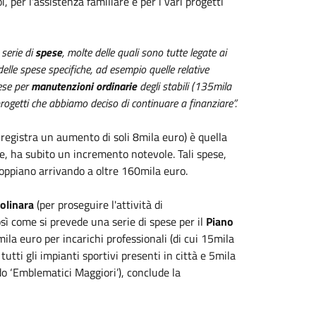
, per l'assistenza familiare e per i vari progetti
 serie di
spese
, molte delle quali sono tutte legate ai
delle spese specifiche, ad esempio quelle relative
pese per
manutenzioni ordinarie
degli stabili (135mila
rogetti che abbiamo deciso di continuare a finanziare”.
registra un aumento di soli 8mila euro) è quella
e, ha subito un incremento notevole. Tali spese,
doppiano arrivando a oltre 160mila euro.
olinara
(per proseguire l'attività di
così come si prevede una serie di spese per il
Piano
ila euro per incarichi professionali (di cui 15mila
utti gli impianti sportivi presenti in città e 5mila
do ‘Emblematici Maggiori’), conclude la