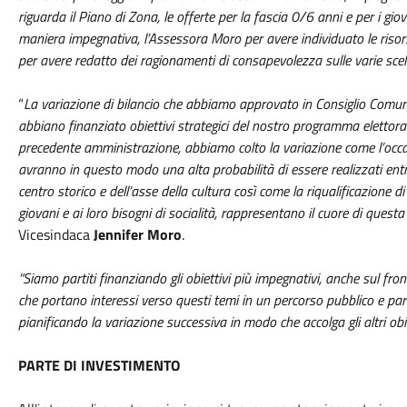
riguarda il Piano di Zona, le offerte per la fascia 0/6 anni e per i giov
maniera impegnativa, l’Assessora Moro per avere individuato le risorse
per avere redatto dei ragionamenti di consapevolezza sulle varie scelt
“
La variazione di bilancio che abbiamo approvato in Consiglio Comunal
abbiano finanziato obiettivi strategici del nostro programma elettoral
precedente amministrazione, abbiamo colto la variazione come l’occas
avranno in questo modo una alta probabilità di essere realizzati entr
centro storico e dell’asse della cultura così come la riqualificazione d
giovani e ai loro bisogni di socialità, rappresentano il cuore di questa
Vicesindaca
Jennifer Moro
.
“Siamo partiti finanziando gli obiettivi più impegnativi, anche sul front
che portano interessi verso questi temi in un percorso pubblico e par
pianificando la variazione successiva in modo che accolga gli altri obie
PARTE DI INVESTIMENTO