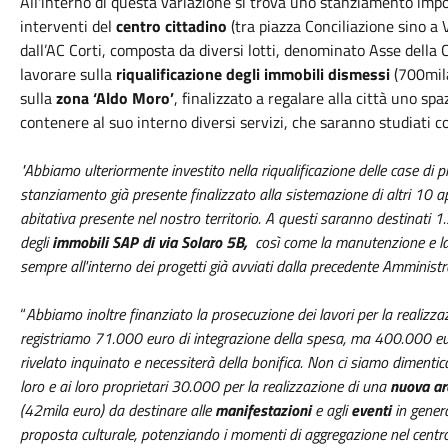
All'interno di questa variazione si trova uno stanziamento imp
interventi del
centro cittadino
(tra piazza Conciliazione sino a 
dall’AC Corti, composta da diversi lotti, denominato Asse della C
lavorare sulla
riqualificazione degli immobili dismessi
(700mil
sulla
zona ‘Aldo Moro’
, finalizzato a regalare alla città uno sp
contenere al suo interno diversi servizi, che saranno studiati c
"Abbiamo ul
teriormente investito nella riqualificazione delle case d
stanziamento già presente finalizzato alla sistemazione di altri 10 
abitativa presente nel nostro territorio. A questi saranno destinati 
degli
immobili SAP di via Solaro 5B,
così come la manutenzione e la 
sempre all'interno dei progetti già avviati dalla precedente Amminist
“
Abbiamo inoltre finanziato la prosecuzione dei lavori per la realizza
registriamo 71.000 euro di integrazione della spesa, ma 400.000 euro
rivelato inquinato e necessiterà della bonifica. Non ci siamo diment
loro e ai loro proprietari 30.000 per la realizzazione di una
nuova ar
(42mila euro) da destinare alle
manifestazioni
e agli
eventi
in general
proposta culturale, potenziando i momenti di aggregazione nel centro 