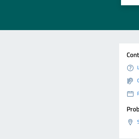
Cont
Prob