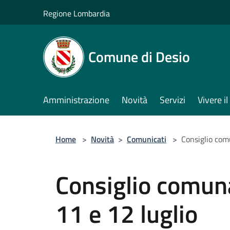
Salta al contenuto principale
Regione Lombardia
Comune di Desio
Amministrazione
Novità
Servizi
Vivere 
Home
>
Novità
>
Comunicati
>
Consiglio com
Consiglio comun
11 e 12 luglio