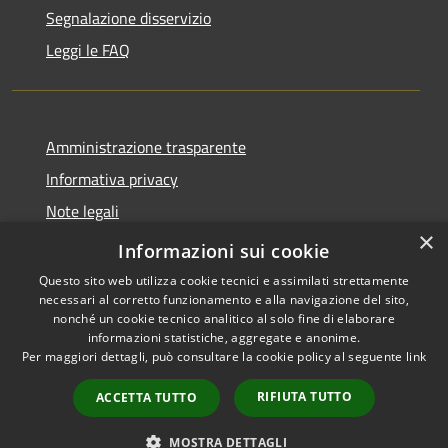
Segnalazione disservizio
Leggi le FAQ
Amministrazione trasparente
Informativa privacy
Note legali
×
Dichiarazione di accessibilità
Informazioni sui cookie
Questo sito web utilizza cookie tecnici e assimilati strettamente
necessari al corretto funzionamento e alla navigazione del sito,
nonché un cookie tecnico analitico al solo fine di elaborare
informazioni statistiche, aggregate e anonime.
RSS
Copyright © 2026 • Comune di
Per maggiori dettagli, può consultare la cookie policy al seguente
link
Accessibilità
Desio • Powered by
Privacy
Municipium
Accesso
•
RIFIUTA TUTTO
ACCETTA TUTTO
Cookie
redazione
Mappa del sito
MOSTRA DETTAGLI