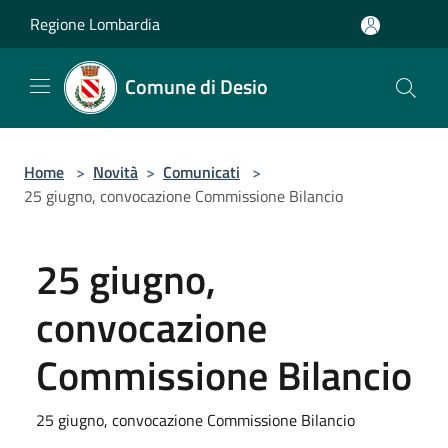
Salta al contenuto principale
Regione Lombardia
Comune di Desio
Home
>
Novità
>
Comunicati
>
25 giugno, convocazione Commissione Bilancio
25 giugno,
convocazione
Commissione Bilancio
25 giugno, convocazione Commissione Bilancio