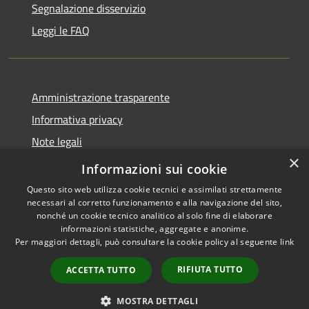
Segnalazione disservizio
Leggi le FAQ
Amministrazione trasparente
Informativa privacy
Note legali
×
Dichiarazione di accessibilità
Informazioni sui cookie
Questo sito web utilizza cookie tecnici e assimilati strettamente
necessari al corretto funzionamento e alla navigazione del sito,
nonché un cookie tecnico analitico al solo fine di elaborare
informazioni statistiche, aggregate e anonime.
RSS
Copyright © 2026 • Comune di
Per maggiori dettagli, può consultare la cookie policy al seguente
link
Accessibilità
Desio • Powered by
Privacy
Municipium
Accesso
•
RIFIUTA TUTTO
ACCETTA TUTTO
Cookie
redazione
Mappa del sito
MOSTRA DETTAGLI