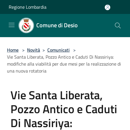
Salta al contenuto principale
Regione Lombardia
Comune di Desio
Home
>
Novità
>
Comunicati
>
Vie Santa Liberata, Pozzo Antico e Caduti Di Nassiriya:
modifiche alla viabilità per due mesi per la realizzazione di
una nuova rotatoria
Vie Santa Liberata,
Pozzo Antico e Caduti
Di Nassiriya: