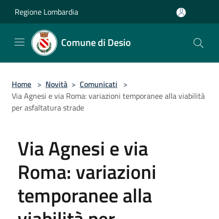
Salta al contenuto principale
Regione Lombardia
Comune di Desio
Home
>
Novità
>
Comunicati
>
Via Agnesi e via Roma: variazioni temporanee alla viabilità
per asfaltatura strade
Via Agnesi e via
Roma: variazioni
temporanee alla
viabilità per