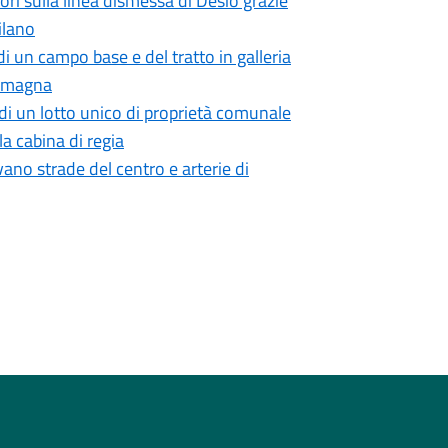
i sulla linea dismessa di Desio grazie
ilano
i un campo base e del tratto in galleria
 Romagna
di un lotto unico di proprietà comunale
a cabina di regia
vano strade del centro e arterie di