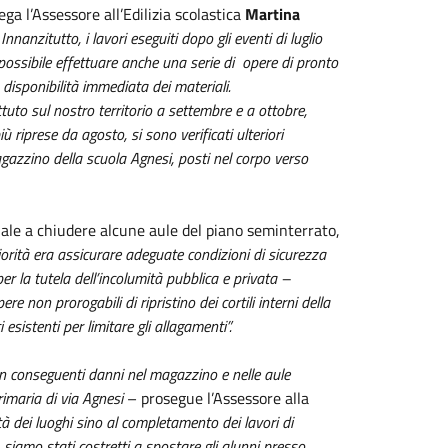
ega l’Assessore all’Edilizia scolastica
Martina
nnanzitutto, i lavori eseguiti dopo gli eventi di luglio
 possibile effettuare anche una serie di opere di pronto
 disponibilità immediata dei materiali.
to sul nostro territorio a settembre e a ottobre,
ù riprese da agosto, si sono verificati ulteriori
magazzino della scuola Agnesi, posti nel corpo verso
ale a chiudere alcune aule del piano seminterrato,
orità era assicurare adeguate condizioni di sicurezza
er la tutela dell’incolumità pubblica e privata –
re non prorogabili di ripristino dei cortili interni della
sistenti per limitare gli allagamenti”.
on conseguenti danni nel magazzino e nelle aule
rimaria di via Agnesi
– prosegue l’Assessore alla
tà dei luoghi sino al completamento dei lavori di
 siamo stati costretti a spostare gli alunni presso