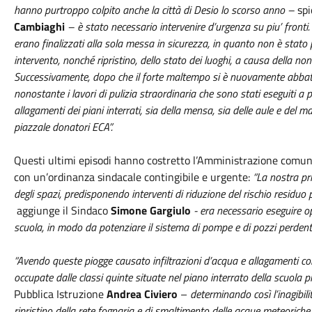
hanno purtroppo colpito anche la città di Desio lo scorso anno –
spi
Cambiaghi
– è stato necessario intervenire d’urgenza su piu’ fronti. I
erano finalizzati alla sola messa in sicurezza, in quanto non è stato
intervento, nonché ripristino, dello stato dei luoghi, a causa della non
Successivamente, dopo che il forte maltempo si è nuovamente abbattu
nonostante i lavori di pulizia straordinaria che sono stati eseguiti a pi
allagamenti dei piani interrati, sia della mensa, sia delle aule e del 
piazzale donatori ECA”.
Questi ultimi episodi hanno costretto l’Amministrazione comun
con un’ordinanza sindacale contingibile e urgente:
“La nostra pri
degli spazi, predisponendo interventi di riduzione del rischio residuo p
aggiunge il Sindaco
Simone Gargiulo
-
era necessario eseguire ope
scuola, in modo da potenziare il sistema di pompe e di pozzi perdenti e
“Avendo queste piogge causato infiltrazioni d’acqua e allagamenti c
occupate dalle classi quinte situate nel piano interrato della scuola p
Pubblica Istruzione
Andrea Civiero
–
determinando così l’inagibili
ripristino della rete fognaria e di smaltimento delle acque meteoriche,