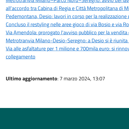
Metrotranvia Milano–Parco Nord–Seregno: avvio dei lavor
all’accordo tra Cabina di Regia e Città Metropolitana di M
Pedemontana, Desio: lavori in corso per la realizzazione d
Concluso il restyling nelle aree gioco di via Bosio e via
Via Amendola: prorogato l'avviso pubblico per la vendita 
Metrotranvia Milano-Desio-Seregno: a Desio si è riunita l
Via alle asfaltature per 1 milione e 700mila euro: si rinno
collegamento
Ultimo aggiornamento
: 7 marzo 2024, 13:07