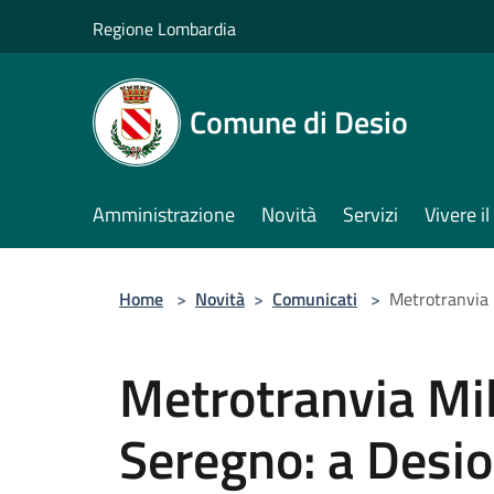
Salta al contenuto principale
Regione Lombardia
Comune di Desio
Amministrazione
Novità
Servizi
Vivere 
Home
>
Novità
>
Comunicati
>
Metrotranvia M
Metrotranvia Mi
Seregno: a Desio 