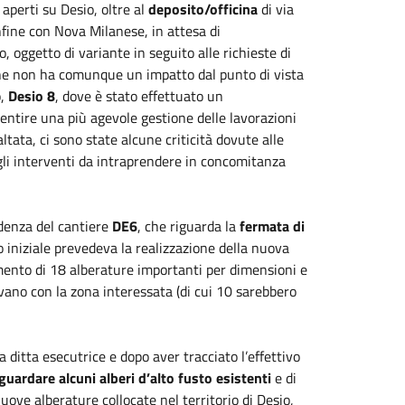
 aperti su Desio, oltre al
deposito/officina
di via
onfine con Nova Milanese, in attesa di
o, oggetto di variante in seguito alle richieste di
, che non ha comunque un impatto dal punto di vista
o,
Desio 8
, dove è stato effettuato un
entire una più agevole gestione delle lavorazioni
altata, ci sono state alcune criticità dovute alle
 gli interventi da intraprendere in concomitanza
ndenza del cantiere
DE6
, che riguarda la
fermata di
 iniziale prevedeva la realizzazione della nuova
mento di 18 alberature importanti per dimensioni e
rivano con la zona interessata (di cui 10 sarebbero
a ditta esecutrice e dopo aver tracciato l’effettivo
aguardare alcuni alberi d’alto fusto esistenti
e di
ve alberature collocate nel territorio di Desio,