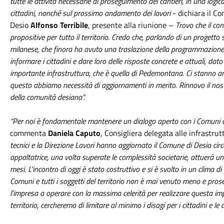
tutte le attività necessarie al proseguimento dei cantieri, in una logic
cittadini, nonché sul prossimo andamento dei lavori
- dichiara il C
Desio
Alfonso Terribile
, presente alla riunione –
Trovo che il co
propositive per tutto il territorio. Credo che, parlando di un progetto 
milanese, che finora ha avuto una traslazione della programmazione do
informare i cittadini e dare loro delle risposte concrete e attuali, da
importante infrastruttura, che è quella di Pedemontana. Ci stanno ar
questo abbiamo necessità di aggiornamenti in merito. Rinnovo il nostr
della comunità desiana”.
“Per noi è fondamentale mantenere un dialogo aperto con i Comuni co
commenta
Daniela Caputo
, Consigliera delegata alle infrastru
tecnici e la Direzione Lavori hanno aggiornato il Comune di Desio cir
appaltatrice, una volta superate le complessità societarie, attuerà un’i
mesi. L'incontro di oggi è stato costruttivo e si è svolto in un clima di
Comuni e tutti i soggetti del territorio non è mai venuto meno e pros
l’impresa a operare con la massima celerità per realizzare questa impo
territorio, cercheremo di limitare al minimo i disagi per i cittadini e le 