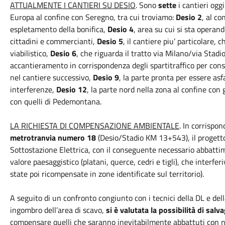
ATTUALMENTE I CANTIERI SU DESIO
. Sono
sette
i cantieri oggi
Europa al confine con Seregno, tra cui troviamo:
Desio 2
, al c
espletamento della bonifica,
Desio 4
, area su cui si sta operand
cittadini e commercianti,
Desio 5
, il cantiere piu’ particolare
viabilistico,
Desio 6
, che riguarda il tratto via Milano/via Stadi
accantieramento in corrispondenza degli spartitraffico per cons
nel cantiere successivo,
Desio 9
, la parte pronta per essere asf
interferenze,
Desio 12
, la parte nord nella zona al confine con
con quelli di Pedemontana.
LA RICHIESTA DI COMPENSAZIONE AMBIENTALE
. In corrispo
metrotranvia numero 18
(Desio/Stadio KM 13+543), il progetto
Sottostazione Elettrica, con il conseguente necessario abbatti
valore paesaggistico (platani, querce, cedri e tigli), che interfe
state poi ricompensate in zone identificate sul territorio).
A seguito di un confronto congiunto con i tecnici della DL e dell
ingombro dell’area di scavo,
si è valutata la possibilità di salv
compensare quelli che saranno inevitabilmente abbattuti con nuo