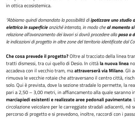
in ottica ecosistemica.
“Abbiamo quindi domandato la possibilità di
ipotizzare uno studio di
elettrica in superficie
anziché interrata, in modo che
al momento si 
relazione all’avanzamento dei lavori si dovrà procedere alla
posa a d
le indicazioni di progetto in altre zone del territorio identificate dal 
Che cosa prevede il progetto?
Oltre al tracciato della linea tran
tratti dismessi, tra cui quello di Desio. In città
la nuova linea
non
accadeva con il vecchio tram, ma
attraverserà via Milano
. Gli 
rimuova le vecchie rotaie che attraversano il centro città, rischi
solo. Qui è prevista, dove la sezione stradale lo permette, la re
pari a 2,50 – 3,00 metri, in affiancamento alla quale saranno i
marciapiedi esistenti e realizzate aree pedonali pavimentate
.
circolazione veicolare per le carreggiate stradali adiacenti, né 
percorso di progetto e si prevedono, inoltre, raccordi con i passa