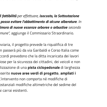
 fattibilità
per effettuare,
isocosto, la Sottostazione
possa evitare l’abbattimento di alcune alberature
. In
imora di nuove essenze arboree o arbustive
secondo
Comune”
, aggiunge il Commissario Straordinario.
viaria, il progetto prevede la riqualifica di tre
 passerà più da via Garibaldi e Corso Italia come
accordi prevedono che la ditta incaricata dei lavori
ose per la sicurezza dei cittadini, dei veicoli e non
alizzazione di una
pista ciclopedonale
di larghezza
nserite
nuove aree verdi di progetto
,
ampliati i
 L’intervento non comporta né modifiche di
sostanziali modifiche altimetriche del sedime del
i carrai esistenti.