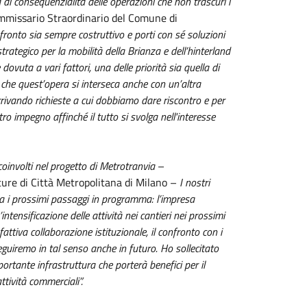
a di consequenzialità delle operazioni che non trascuri i
ommissario Straordinario del Comune di
nfronto sia sempre costruttivo e porti con sé soluzioni
strategico per la mobilità della Brianza e dell’hinterland
vuta a vari fattori, una delle priorità sia quella di
to che quest’opera si interseca anche con un’altra
rivando richieste a cui dobbiamo dare riscontro e per
o impegno affinché il tutto si svolga nell'interesse
involti nel progetto di Metrotranvia
–
tture di Città Metropolitana di Milano –
I nostri
ca i prossimi passaggi in programma: l’impresa
ntensificazione delle attività nei cantieri nei prossimi
 fattiva collaborazione istituzionale, il confronto con i
eguiremo in tal senso anche in futuro. Ho sollecitato
rtante infrastruttura che porterà benefici per il
attività commerciali”.