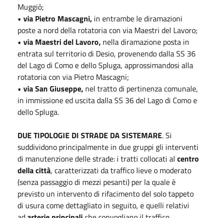
Muggiò;
•
via Pietro Mascagni,
in entrambe le diramazioni
poste a nord della rotatoria con via Maestri del Lavoro;
•
via Maestri del Lavoro,
nella diramazione posta in
entrata sul territorio di Desio, provenendo dalla SS 36
del Lago di Como e dello Spluga, approssimandosi alla
rotatoria con via Pietro Mascagni;
•
via San Giuseppe,
nel tratto di pertinenza comunale,
in immissione ed uscita dalla SS 36 del Lago di Como e
dello Spluga.
DUE TIPOLOGIE DI STRADE DA SISTEMARE
. Si
suddividono principalmente in due gruppi gli interventi
di manutenzione delle strade: i tratti collocati al
centro
della città
, caratterizzati da traffico lieve o moderato
(senza passaggio di mezzi pesanti) per la quale è
previsto un intervento di rifacimento del solo tappeto
di usura come dettagliato in seguito, e quelli relativi
ad
arterie principali
che convogliano il traffico