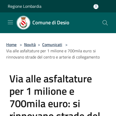
Salta al contenuto principale
Regione Lombardia
Comune di Desio
Home
>
Novità
>
Comunicati
>
Via alle asfaltature per 1 milione e 700mila euro: si
rinnovano strade del centro e arterie di collegamento
Via alle asfaltature
per 1 milione e
700mila euro: si
rinnovano strade del