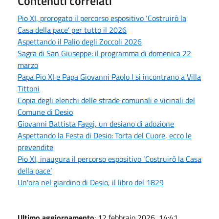
Contenuti correlati
Pio XI, prorogato il percorso espositivo ‘Costruirò la
Casa della pace’ per tutto il 2026
Aspettando il Palio degli Zoccoli 2026
Sagra di San Giuseppe: il programma di domenica 22
marzo
Papa Pio XI e Papa Giovanni Paolo I si incontrano a Villa
Tittoni
Copia degli elenchi delle strade comunali e vicinali del
Comune di Desio
Giovanni Battista Faggi, un desiano di adozione
Aspettando la Festa di Desio: Torta del Cuore, ecco le
prevendite
Pio XI, inaugura il percorso espositivo ‘Costruirò la Casa
della pace’
Un'ora nel giardino di Desio, il libro del 1829
Ultimo aggiornamento
: 12 febbraio 2026, 14:41