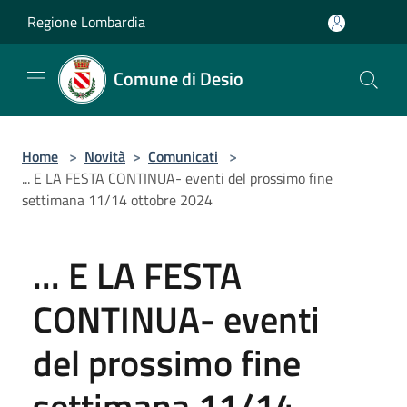
Salta al contenuto principale
Regione Lombardia
Comune di Desio
Home
>
Novità
>
Comunicati
>
... E LA FESTA CONTINUA- eventi del prossimo fine
settimana 11/14 ottobre 2024
... E LA FESTA
CONTINUA- eventi
del prossimo fine
settimana 11/14