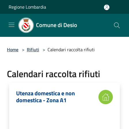
Salta al contenuto principale
Regione Lombardia
Comune di Desio
Home
>
Rifiuti
>
Calendari raccolta rifiuti
Calendari raccolta rifiuti
Utenza domestica e non
domestica - Zona A1