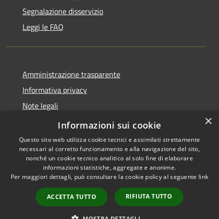
Segnalazione disservizio
Leggi le FAQ
Amministrazione trasparente
Informativa privacy
Note legali
×
Dichiarazione di accessibilità
Informazioni sui cookie
Questo sito web utilizza cookie tecnici e assimilati strettamente
necessari al corretto funzionamento e alla navigazione del sito,
nonché un cookie tecnico analitico al solo fine di elaborare
informazioni statistiche, aggregate e anonime.
RSS
Copyright © 2026 • Comune di
Per maggiori dettagli, può consultare la cookie policy al seguente
link
Accessibilità
Desio • Powered by
Privacy
Municipium
Accesso
•
RIFIUTA TUTTO
ACCETTA TUTTO
Cookie
redazione
Mappa del sito
MOSTRA DETTAGLI