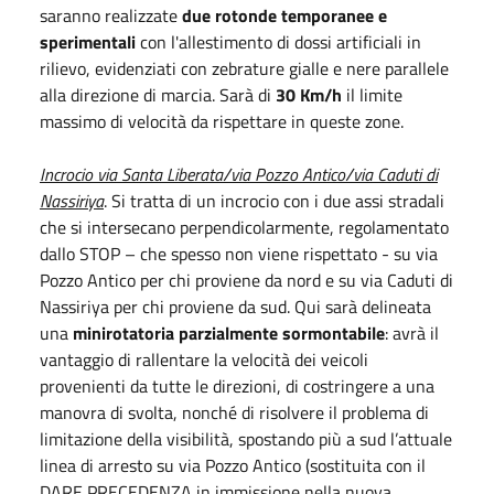
saranno realizzate
due rotonde temporanee e
sperimentali
con l'allestimento di dossi artificiali in
rilievo, evidenziati con zebrature gialle e nere parallele
alla direzione di marcia. Sarà di
30 Km/h
il limite
massimo di velocità da rispettare in queste zone.
Incrocio via Santa Liberata/via Pozzo Antico/via Caduti di
Nassiriya
. Si tratta di un incrocio con i due assi stradali
che si intersecano perpendicolarmente, regolamentato
dallo STOP – che spesso non viene rispettato - su via
Pozzo Antico per chi proviene da nord e su via Caduti di
Nassiriya per chi proviene da sud. Qui sarà delineata
una
minirotatoria parzialmente sormontabile
: avrà il
vantaggio di rallentare la velocità dei veicoli
provenienti da tutte le direzioni, di costringere a una
manovra di svolta, nonché di risolvere il problema di
limitazione della visibilità, spostando più a sud l’attuale
linea di arresto su via Pozzo Antico (sostituita con il
DARE PRECEDENZA in immissione nella nuova