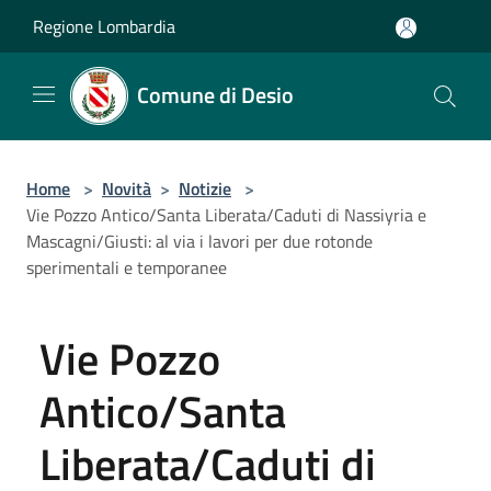
Salta al contenuto principale
Regione Lombardia
Comune di Desio
Home
>
Novità
>
Notizie
>
Vie Pozzo Antico/Santa Liberata/Caduti di Nassiyria e
Mascagni/Giusti: al via i lavori per due rotonde
sperimentali e temporanee
Vie Pozzo
Antico/Santa
Liberata/Caduti di