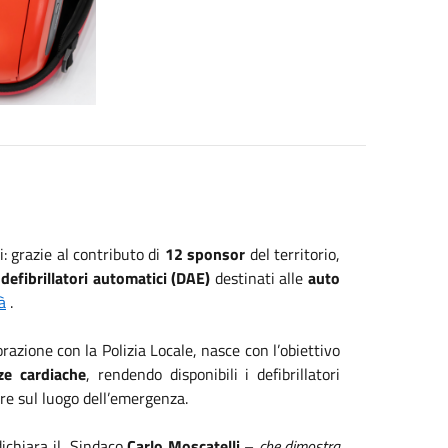
i: grazie al contributo di
12 sponsor
del territorio,
e
defibrillatori automatici (DAE)
destinati alle
auto
à
.
azione con la Polizia Locale, nasce con l’obiettivo
ze cardiache
, rendendo disponibili i defibrillatori
ere sul luogo dell’emergenza.
ichiara il Sindaco
Carlo Moscatelli
–
che dimostra