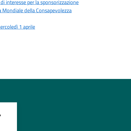
i di interesse per la sponsorizzazione
rnata Mondiale della Consapevolezza
rcoledì 1 aprile
?