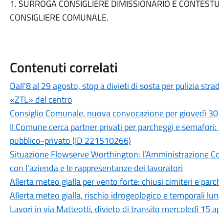
1. SURROGA CONSIGLIERE DIMISSIONARIO E CONTESTU
CONSIGLIERE COMUNALE.
Contenuti correlati
Dall'8 al 29 agosto, stop a divieti di sosta per pulizia st
«ZTL» del centro
Consiglio Comunale, nuova convocazione per giovedì 30 
Il Comune cerca partner privati per parcheggi e semafori: a
pubblico-privato (ID 221510266)
Situazione Flowserve Worthington: l’Amministrazione Co
con l’azienda e le rappresentanze dei lavoratori
Allerta meteo gialla per vento forte: chiusi cimiteri e parc
Allerta meteo gialla, rischio idrogeologico e temporali l
Lavori in via Matteotti, divieto di transito mercoledì 15 ap