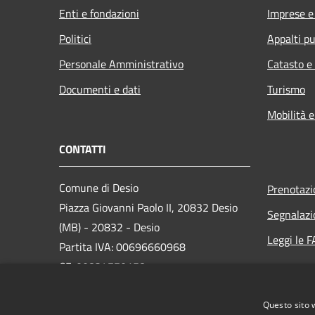
Enti e fondazioni
Imprese 
Politici
Appalti pu
Personale Amministrativo
Catasto e
Documenti e dati
Turismo
Mobilità e
CONTATTI
Comune di Desio
Prenotaz
Piazza Giovanni Paolo II, 20832 Desio
Segnalazi
(MB) - 20832 - Desio
Leggi le 
Partita IVA: 00696660968
CF: 00834770158
PEC:
protocollo.comune.desio@legalmail.it
Questo sito 