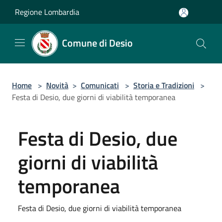
Salta al contenuto principale
Regione Lombardia
Comune di Desio
Home
>
Novità
>
Comunicati
>
Storia e Tradizioni
>
Festa di Desio, due giorni di viabilità temporanea
Festa di Desio, due
giorni di viabilità
temporanea
Festa di Desio, due giorni di viabilità temporanea