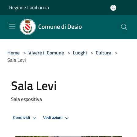
Salta al contenuto principale
Regione Lombardia
Comune di Desio
Home
>
Vivere il Comune
>
Luoghi
>
Cultura
>
Sala Levi
Sala Levi
Sala espositiva
Condividi
Vedi azioni