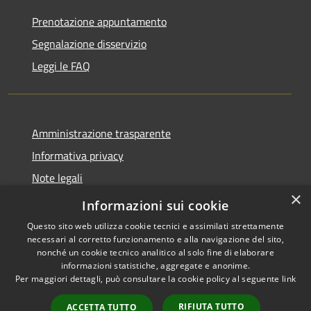
Prenotazione appuntamento
Segnalazione disservizio
Leggi le FAQ
Amministrazione trasparente
Informativa privacy
Note legali
×
Dichiarazione di accessibilità
Informazioni sui cookie
Questo sito web utilizza cookie tecnici e assimilati strettamente
necessari al corretto funzionamento e alla navigazione del sito,
nonché un cookie tecnico analitico al solo fine di elaborare
informazioni statistiche, aggregate e anonime.
RSS
Copyright © 2026 • Comune di
Per maggiori dettagli, può consultare la cookie policy al seguente
link
Accessibilità
Desio • Powered by
Privacy
Municipium
Accesso
•
RIFIUTA TUTTO
ACCETTA TUTTO