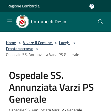
Salta al contenuto principale
Regione Lombardia
Comune di Desio
Home
>
Vivere il Comune
>
Luoghi
>
Pronto soccorso
>
Ospedale SS. Annunziata Varzi PS Generale
Ospedale SS.
Annunziata Varzi PS
Generale
Ospedale SS. Annunziata Varzi PS Generale