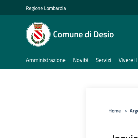
Salta al contenuto principale
Regione Lombardia
Comune di Desio
Amministrazione
Novità
Servizi
Vivere 
Home
>
Arg