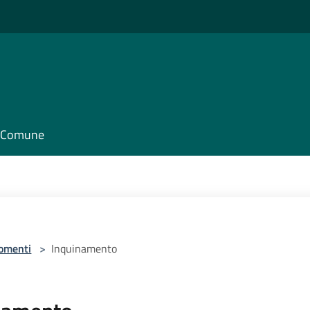
il Comune
omenti
>
Inquinamento