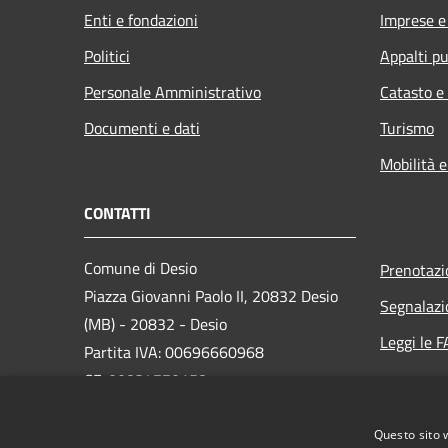
Enti e fondazioni
Imprese 
Politici
Appalti pu
Personale Amministrativo
Catasto e
Documenti e dati
Turismo
Mobilità e
CONTATTI
Comune di Desio
Prenotaz
Piazza Giovanni Paolo II, 20832 Desio
Segnalazi
(MB) - 20832 - Desio
Leggi le 
Partita IVA: 00696660968
CF: 00834770158
PEC:
protocollo.comune.desio@legalmail.it
Questo sito 