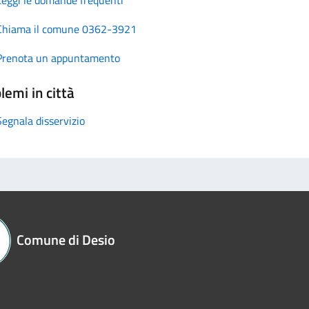
Chiama il comune 0362-3921
Prenota un appuntamento
lemi in città
Segnala disservizio
Comune di Desio