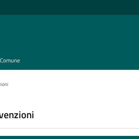
il Comune
zioni
vvenzioni