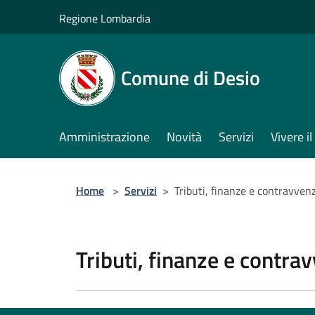
Salta al contenuto principale
Regione Lombardia
Comune di Desio
Amministrazione
Novità
Servizi
Vivere 
Home
>
Servizi
>
Tributi, finanze e contravven
Tributi, finanze e contra