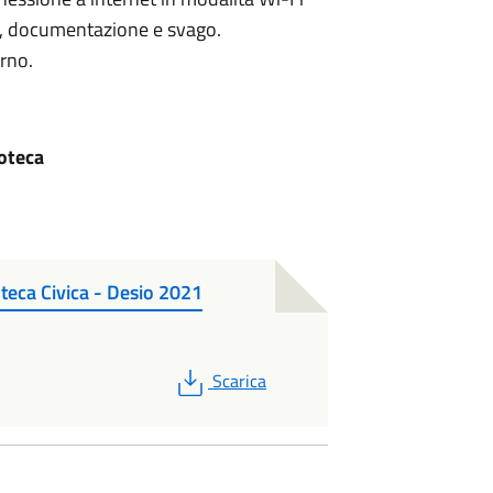
udio, documentazione e svago.
orno.
ioteca
teca Civica - Desio 2021
PDF
Scarica