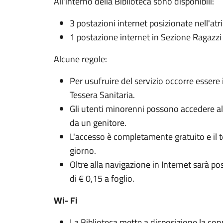
All'interno della Biblioteca sono disponibili:
3 postazioni internet posizionate nell'atri
1 postazione internet in Sezione Ragazzi
Alcune regole:
Per usufruire del servizio occorre essere i
Tessera Sanitaria.
Gli utenti minorenni possono accedere al
da un genitore.
L'accesso è completamente gratuito e il t
giorno.
Oltre alla navigazione in Internet sarà po
di € 0,15 a foglio.
Wi- Fi
La Biblioteca mette a disposizione la con