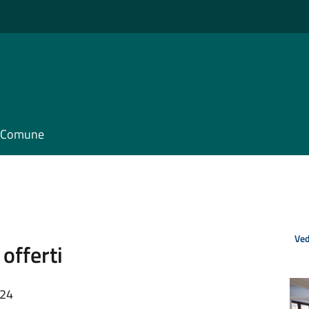
il Comune
Ved
 offerti
:24