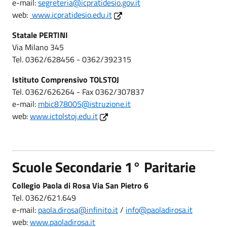
e-mail:
segreteria@icpratidesio.gov.it
web:
www.icpratidesio.edu.it
Statale PERTINI
Via Milano 345
Tel. 0362/628456 - 0362/392315
Istituto Comprensivo TOLSTOJ
Tel. 0362/626264 - Fax 0362/307837
e-mail:
mbic878005@istruzione.it
web:
www.ictolstoj.edu.it
Scuole Secondarie 1° Paritarie
Collegio Paola di Rosa Via San Pietro 6
Tel. 0362/621.649
e-mail:
paola.dirosa@infinito.it
/
info@paoladirosa.it
web:
www.paoladirosa.it