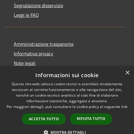
Segnalazione disservizio
Leggi le FAQ
Amministrazione trasparente
Informativa privacy
Note legali
×
Dichiarazione di accessibilità
Informazioni sui cookie
Questo sito web utilizza cookie tecnici e assimilati strettamente
necessari al corretto funzionamento e alla navigazione del sito,
nonché un cookie tecnico analitico al solo fine di elaborare
informazioni statistiche, aggregate e anonime.
RSS
Copyright © 2026 • Comune di
Per maggiori dettagli, può consultare la cookie policy al seguente
link
Accessibilità
Desio • Powered by
Privacy
Municipium
Accesso
•
RIFIUTA TUTTO
ACCETTA TUTTO
Cookie
redazione
Mappa del sito
MOSTRA DETTAGLI