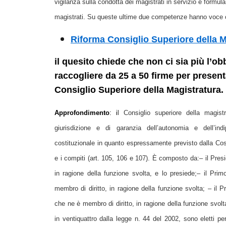
vigilanza sulla condotta dei magistrati in servizio e formula
magistrati. Su queste ultime due competenze hanno voce o
Riforma Consiglio Superiore della M
il quesito chiede che non ci sia più l’ob
raccogliere da 25 a 50 firme per present
Consiglio Superiore della Magistratura.
Approfondimento
: i
l Consiglio superiore della magis
giurisdizione e di garanzia dell’autonomia e dell’ind
costituzionale in quanto espressamente previsto dalla Cos
e i compiti (art. 105, 106 e 107). È composto da:– il Pres
in ragione della funzione svolta, e lo presiede;– il Pr
membro di diritto, in ragione della funzione svolta; – il 
che ne è membro di diritto, in ragione della funzione svolta
in ventiquattro dalla legge n. 44 del 2002, sono eletti pe