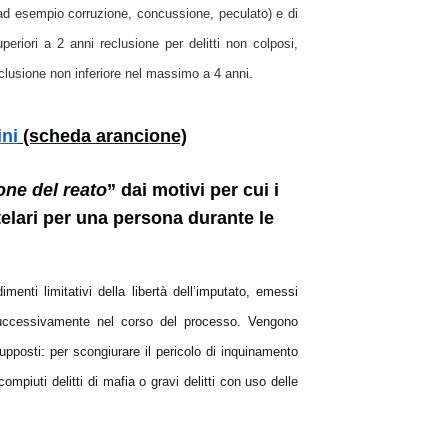
ad esempio corruzione, concussione, peculato) e di
eriori a 2 anni reclusione per delitti non colposi,
reclusione non inferiore nel massimo a 4 anni.
ini
(scheda arancione)
ione del reato
” dai motivi per cui i
elari per una persona durante le
menti limitativi della libertà dell’imputato, emessi
 successivamente nel corso del processo. Vengono
esupposti: per scongiurare il pericolo di inquinamento
compiuti delitti di mafia o gravi delitti con uso delle