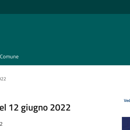
il Comune
022
Ved
el 12 giugno 2022
32