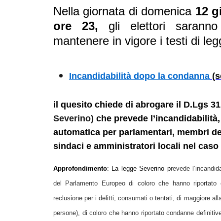
Nella giornata di domenica
12 g
ore 23,
gli elettori saran
mantenere in vigore i testi di legg
Incandidabilità dopo la condanna
(s
il quesito chiede di abrogare il D.Lgs 3
Severino)
che prevede l’incandidabilità,
automatica per parlamentari, membri del
sindaci e amministratori locali nel caso
Approfondimento
: La legge Severino p
revede l’incandid
del Parlamento Europeo di coloro che hanno riportato 
reclusione per i delitti, consumati o tentati, di maggiore al
persone), di coloro che hanno riportato condanne definitive 