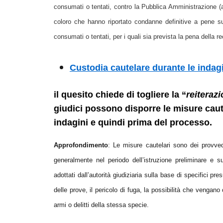
consumati o tentati, contro la Pubblica Amministrazione (
coloro che hanno riportato condanne definitive a pene sup
consumati o tentati, per i quali sia prevista la pena della 
Custodia cautelare durante le indag
il quesito chiede di togliere la “
reiteraz
giudici possono disporre le misure caut
indagini e quindi prima del processo.
Approfondimento
: Le misure cautelari sono dei provvedi
generalmente nel periodo dell’istruzione preliminare e
adottati dall’autorità giudiziaria sulla base di specifici pr
delle prove, il pericolo di fuga, la possibilità che vengano 
armi o delitti della stessa specie.