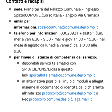
Contatti e recapiti
sede
: Piano terra del Palazzo Comunale - Ingresso
SpazioCOMUNE (Corso Italia - angolo Via Gramsci)
email per
informazioni
:
spaziocomune@comune.desio.mb.it
telefono per informazioni:
03623921 + tasto 1 (lun,
mer e ven 8:30 - 9:30 - mar e giov 14:30 - 15:30); nel
mese di agosto da lunedì a venerdì dalle 8:30 alle
9:30.
per l'invio di istanze di competenza del servizio:
disponibili servizi telematici con
SPID/CIE/CNS/Eidas a questo
link
sportellotelematico.comune.desio.mb.it
in alternativa possibile l'invio di moduli e allegati,
insieme al documento di identità del dichiarante
all'indirizzo
protocollo@comune.desio.mb.it
o
Pec
protocollo.comune.desio@legalmail.it