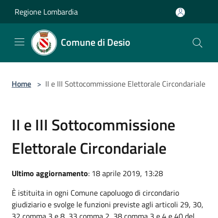
Salta al contenuto principale
Regione Lombardia
Comune di Desio
Home
>
II e III Sottocommissione Elettorale Circondariale
II e III Sottocommissione
Elettorale Circondariale
Ultimo aggiornamento
: 18 aprile 2019, 13:28
È istituita in ogni Comune capoluogo di circondario
giudiziario e svolge le funzioni previste agli articoli 29, 30,
32 comma 3 e 8, 33 comma 2, 38 comma 3 e 4 e 40 del