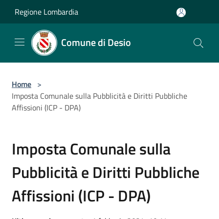
Salta al contenuto principale
Regione Lombardia
Comune di Desio
Home
>
Imposta Comunale sulla Pubblicità e Diritti Pubbliche
Affissioni (ICP - DPA)
Imposta Comunale sulla
Pubblicità e Diritti Pubbliche
Affissioni (ICP - DPA)