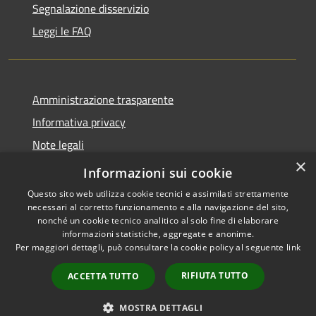
Segnalazione disservizio
Leggi le FAQ
Amministrazione trasparente
Informativa privacy
Note legali
×
Dichiarazione di accessibilità
Informazioni sui cookie
Questo sito web utilizza cookie tecnici e assimilati strettamente
necessari al corretto funzionamento e alla navigazione del sito,
nonché un cookie tecnico analitico al solo fine di elaborare
informazioni statistiche, aggregate e anonime.
RSS
Copyright © 2026 • Comune di
Per maggiori dettagli, può consultare la cookie policy al seguente
link
Accessibilità
Desio • Powered by
Privacy
Municipium
Accesso
•
RIFIUTA TUTTO
ACCETTA TUTTO
Cookie
redazione
Mappa del sito
MOSTRA DETTAGLI