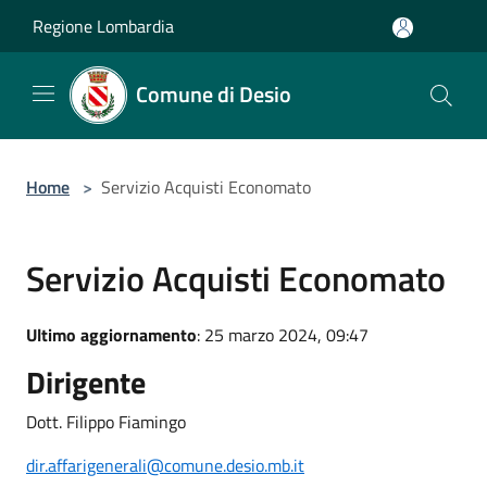
Salta al contenuto principale
Regione Lombardia
Comune di Desio
Home
>
Servizio Acquisti Economato
Servizio Acquisti Economato
Ultimo aggiornamento
: 25 marzo 2024, 09:47
Dirigente
Dott. Filippo Fiamingo
dir.affarigenerali@comune.desio.mb.it