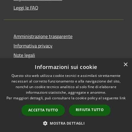
Leggi le FAQ
Amministrazione trasparente
Informativa privacy
Note legali
×
Dichiarazione di accessibilità
Informazioni sui cookie
Questo sito web utilizza cookie tecnici e assimilati strettamente
necessari al corretto funzionamento e alla navigazione del sito,
nonché un cookie tecnico analitico al solo fine di elaborare
informazioni statistiche, aggregate e anonime.
RSS
Copyright © 2026 • Comune di
Per maggiori dettagli, può consultare la cookie policy al seguente
link
Accessibilità
Desio • Powered by
Privacy
Municipium
Accesso
•
RIFIUTA TUTTO
ACCETTA TUTTO
Cookie
redazione
Mappa del sito
MOSTRA DETTAGLI