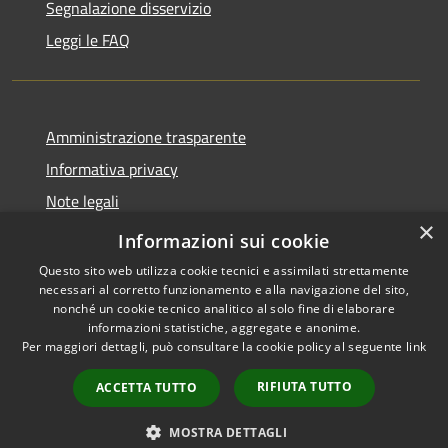
Segnalazione disservizio
Leggi le FAQ
Amministrazione trasparente
Informativa privacy
Note legali
×
Dichiarazione di accessibilità
Informazioni sui cookie
Questo sito web utilizza cookie tecnici e assimilati strettamente
necessari al corretto funzionamento e alla navigazione del sito,
nonché un cookie tecnico analitico al solo fine di elaborare
informazioni statistiche, aggregate e anonime.
RSS
Copyright © 2026 • Comune di
Per maggiori dettagli, può consultare la cookie policy al seguente
link
Accessibilità
Desio • Powered by
Privacy
Municipium
Accesso
•
RIFIUTA TUTTO
ACCETTA TUTTO
Cookie
redazione
Mappa del sito
MOSTRA DETTAGLI