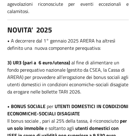
agevolazioni riconosciute per eventi eccezionali e
calamitosi.
NOVITA’ 2025
• A decorrere dal 1° gennaio 2025 ARERA ha altresì
definito una nuova componente perequativa:
3) UR3 (pari a 6 euro/utenza)
al fine di alimentare un
fondo perequativo nazionale (gestito da CSEA, la Cassa di
ARERA) per provvedere all’erogazione dei bonus sociali agli
utenti domestici in condizioni economiche-sociali disagiate
da erogare nelle bollette TARI 2026.
•
BONUS SOCIALE
per
UTENTI DOMESTICI IN CONDIZIONI
ECONOMICHE-SOCIALI DISAGIATE
Il bonus sociale , pari al 25% della tassa, è riconosciuto
per
un solo immobile
e soltanto agli
utenti domestici con
ISEE in corso di validità non superiore a 9.530 euro,