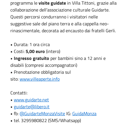
programma le
visite guidate
in Villa Tittoni, grazie alla
collaborazione dell’associazione culturale Guidarte.
Questi percorsi condurranno i visitatori nelle
suggestive sale del piano terra e alla cappella neo-
rinascimentale, decorata ad encausto dai fratelli Gerli.
• Durata: 1 ora circa
• Costi:
5,00 euro
(intero)
•
Ingresso gratuito
per bambini sino a 12 anni e
disabili (compresi accompagnatori)
• Prenotazione obbligatoria sul
sito:
www.villeaperte.info
Contatti:
•
www.guidarte.net
•
guidarte@libero.it
• fb:
@GuidarteMonzaVisite
IG:
GuidaMonza
• tel. 3295980822 (SMS/Whatsapp)