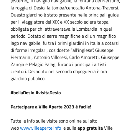
(esterno), il naviglio navigabile, la fontana del Nettuno,
la roggia di Desio, la tomba/cenotafio Antona-Traversi.
Questo giardino è stato presente nelle principali guide
per il viaggiatore del XIX e XX secolo ed era tappa
obbligata per chi attraversava la Lombardia in quel
periodo. Dotato di serre magnifiche e di un magnifico
lago navigabile, fu tra i primi giardini in Italia a dotarsi
di forme irregolari, cosiddette “all’inglese”. Giuseppe
Piermarini, Antonio Villoresi, Carlo Amoretti, Giuseppe
Zanoja e Pelagio Palagi furono i principali artisti
creatori. Decaduto nel secondo dopoguerra è ora
giardino pubblico.
#bellaDesio #visitaDesio
Partecipare a Ville Aperte 2023 è facile!
Tutte le info sulle visite sono online sul sito
web
www.villeaperte.info
e sulla
app gratuita
Ville