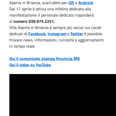
Aperte in Brianza, scaricabile per
iOS
e
Android
.
Dal 17 aprile è attiva una infoline dedicata alla
manifestazione: il personale dedicato risponderà
al
numero 039.975.2251.
Ville Aperte in Brianza è sempre più social: sui canali
dedicati di
Facebook
,
Instagram
e
Twitter
è possibile
trovare news, informazioni, curiosità e aggiornamenti
in tempo reale
Qui il comunicato stampa Provincia MB
Qui il video su YouTube