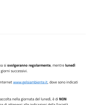
na si
svolgeranno regolarmente
, mentre
lunedì
 giorni successivi.
 internet
www.gelsiambiente.it
, dove sono indicati
accolta nella giornata del lunedì, è di
NON
a di attenersi alle indicazioni della Società.