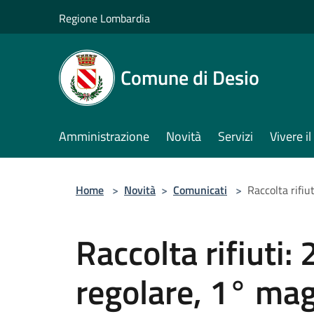
Salta al contenuto principale
Regione Lombardia
Comune di Desio
Amministrazione
Novità
Servizi
Vivere 
Home
>
Novità
>
Comunicati
>
Raccolta rifiu
Raccolta rifiuti: 
regolare, 1° ma