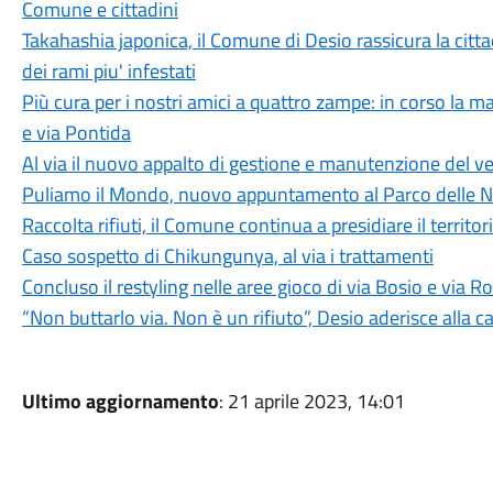
Comune e cittadini
Takahashia japonica, il Comune di Desio rassicura la cit
dei rami piu' infestati
Più cura per i nostri amici a quattro zampe: in corso la m
e via Pontida
Al via il nuovo appalto di gestione e manutenzione del 
Puliamo il Mondo, nuovo appuntamento al Parco delle 
Raccolta rifiuti, il Comune continua a presidiare il territor
Caso sospetto di Chikungunya, al via i trattamenti
Concluso il restyling nelle aree gioco di via Bosio e via
“Non buttarlo via. Non è un rifiuto”, Desio aderisce alla
Ultimo aggiornamento
: 21 aprile 2023, 14:01