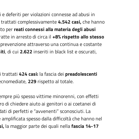
e deferiti per violazioni connesse ad abusi in
ti trattati complessivamente
4.542 casi,
che hanno
sto per
reati connessi alla materia degli abusi
tte in arresto di circa il
+8% rispetto allo stesso
i prevenzione attraverso una continua e costante
iti
, di cui
2.622
inseriti in black list e oscurati,
 trattati
424 casi:
la fascia dei
preadolescenti
 tecnomediate,
229
rispetto al totale.
mpre più spesso vittime minorenni, con effetti
o di chiedere aiuto ai genitori o ai coetanei di
dati di perfetti e “avvenenti” sconosciuti. La
 amplificata spesso dalla difficoltà che hanno nel
i,
la maggior parte dei quali nella
fascia 14-17