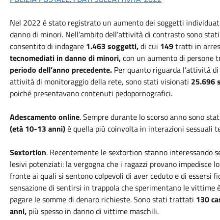
Nel 2022 è stato registrato un aumento dei soggetti individuati 
danno di minori. Nell’ambito dell’attività di contrasto sono sta
consentito di indagare
1.463 soggetti,
di cui
149
tratti in arre
tecnomediati in danno di minori,
con un aumento di persone tra
periodo dell’anno precedente.
Per quanto riguarda l’attività d
attività di monitoraggio della rete, sono stati visionati
25.696 s
poiché presentavano contenuti pedopornografici.
Adescamento online
. Sempre durante lo scorso anno sono stati
(età 10-13 anni)
è quella più coinvolta in interazioni sessuali
Sextortion
. Recentemente le sextortion stanno interessando se
lesivi potenziati: la vergogna che i ragazzi provano impedisce lor
fronte ai quali si sentono colpevoli di aver ceduto e di essersi fi
sensazione di sentirsi in trappola che sperimentano le vittime è
pagare le somme di denaro richieste. Sono stati trattati
130 cas
anni,
più spesso in danno di vittime maschili.