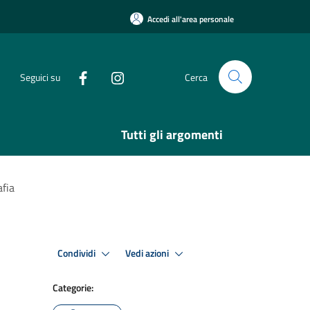
Accedi all'area personale
Seguici su
Cerca
Tutti gli argomenti
afia
Condividi
Vedi azioni
Categorie: