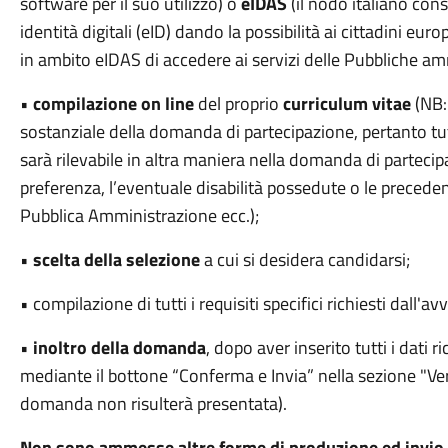
software per il suo utilizzo) o
eIDAS
(il nodo italiano cons
identità digitali (eID) dando la possibilità ai cittadini eu
in ambito eIDAS di accedere ai servizi delle Pubbliche amm
•
compilazione on line
del proprio
curriculum vitae
(NB: 
sostanziale della domanda di partecipazione, pertanto t
sarà rilevabile in altra maniera nella domanda di partecipa
preferenza, l’eventuale disabilità possedute o le preceden
Pubblica Amministrazione ecc.);
•
scelta della selezione
a cui si desidera candidarsi;
• compilazione di tutti i requisiti specifici richiesti dall'avv
•
inoltro della domanda
, dopo aver inserito tutti i dati r
mediante il bottone “Conferma e Invia” nella sezione "Veri
domanda non risulterà presentata).
Non sono ammesse altre forme di produzione ed invio