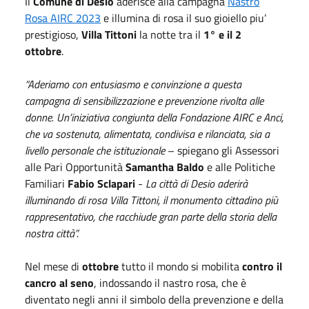
Il
Comune di Desio
aderisce alla campagna
Nastro
Rosa AIRC 2023
e illumina di rosa il suo gioiello piu’
prestigioso,
Villa Tittoni
la notte tra il
1° e il 2
ottobre
.
“Aderiamo con entusiasmo e convinzione a questa
campagna di sensibilizzazione e prevenzione rivolta alle
donne. Un’iniziativa congiunta della Fondazione AIRC e Anci,
che va sostenuta, alimentata, condivisa e rilanciata, sia a
livello personale che istituzionale
– spiegano gli Assessori
alle Pari Opportunità
Samantha Baldo
e alle Politiche
Familiari
Fabio Sclapari
-
La città di Desio aderirà
illuminando di rosa Villa Tittoni, il monumento cittadino più
rappresentativo, che racchiude gran parte della storia della
nostra città”.
Nel mese di
ottobre
tutto il mondo si mobilita
contro il
cancro al seno
, indossando il nastro rosa, che è
diventato negli anni il simbolo della prevenzione e della