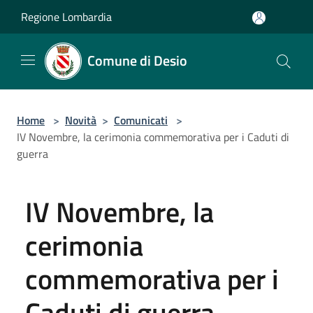
Salta al contenuto principale
Regione Lombardia
Comune di Desio
Home
>
Novità
>
Comunicati
>
IV Novembre, la cerimonia commemorativa per i Caduti di
guerra
IV Novembre, la
cerimonia
commemorativa per i
Caduti di guerra