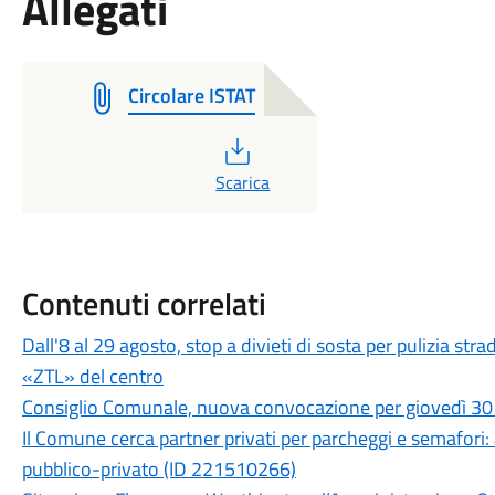
Allegati
Circolare ISTAT
PDF
Scarica
Contenuti correlati
Dall'8 al 29 agosto, stop a divieti di sosta per pulizia st
«ZTL» del centro
Consiglio Comunale, nuova convocazione per giovedì 30 
Il Comune cerca partner privati per parcheggi e semafori: a
pubblico-privato (ID 221510266)