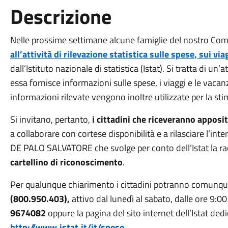
Descrizione
Nelle prossime settimane alcune famiglie del nostro Co
all’attività di rilevazione statistica sulle spese, sui vi
dall’Istituto nazionale di statistica (Istat). Si tratta di un’
essa fornisce informazioni sulle spese, i viaggi e le vacanze
informazioni rilevate vengono inoltre utilizzate per la st
Si invitano, pertanto,
i cittadini che riceveranno apposita
a collaborare con cortese disponibilità e a rilasciare l’int
DE PALO SALVATORE che svolge per conto dell’Istat la rac
cartellino di riconoscimento
.
Per qualunque chiarimento i cittadini potranno comunque
(800.950.403),
attivo dal lunedì al sabato, dalle ore 9:00
9674082
oppure la pagina del sito internet dell’Istat ded
http://www.istat.it/it/spese
.