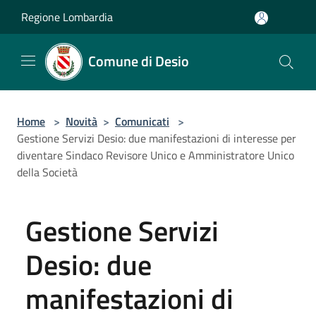
Salta al contenuto principale
Regione Lombardia
Comune di Desio
Home
>
Novità
>
Comunicati
>
Gestione Servizi Desio: due manifestazioni di interesse per
diventare Sindaco Revisore Unico e Amministratore Unico
della Società
Gestione Servizi
Desio: due
manifestazioni di