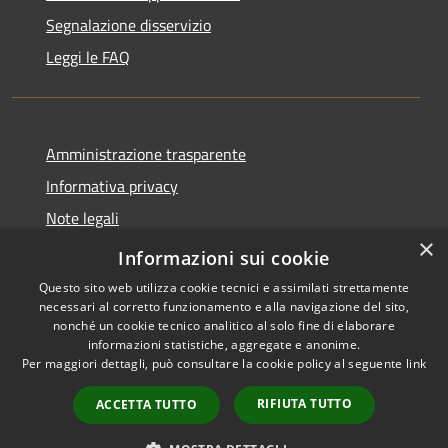
Segnalazione disservizio
Leggi le FAQ
Amministrazione trasparente
Informativa privacy
Note legali
×
Dichiarazione di accessibilità
Informazioni sui cookie
Questo sito web utilizza cookie tecnici e assimilati strettamente
necessari al corretto funzionamento e alla navigazione del sito,
nonché un cookie tecnico analitico al solo fine di elaborare
informazioni statistiche, aggregate e anonime.
RSS
Copyright © 2026 • Comune di
Per maggiori dettagli, può consultare la cookie policy al seguente
link
Accessibilità
Desio • Powered by
Privacy
Municipium
Accesso
•
RIFIUTA TUTTO
ACCETTA TUTTO
Cookie
redazione
Mappa del sito