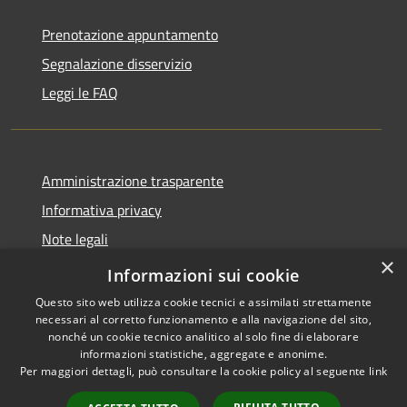
Prenotazione appuntamento
Segnalazione disservizio
Leggi le FAQ
Amministrazione trasparente
Informativa privacy
Note legali
×
Dichiarazione di accessibilità
Informazioni sui cookie
Questo sito web utilizza cookie tecnici e assimilati strettamente
necessari al corretto funzionamento e alla navigazione del sito,
nonché un cookie tecnico analitico al solo fine di elaborare
informazioni statistiche, aggregate e anonime.
RSS
Copyright © 2026 • Comune di
Per maggiori dettagli, può consultare la cookie policy al seguente
link
Accessibilità
Desio • Powered by
Privacy
Municipium
Accesso
•