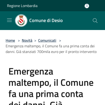
Salta al contenuto principale
Regione Lombardia
Comune di Desio
Home
>
Novità
>
Comunicati
>
Emergenza maltempo, il Comune fa una prima conta dei
danni. Già stanziati 700mila euro per il pronto intervento
Emergenza
maltempo, il Comune
fa una prima conta
dei danni. Già