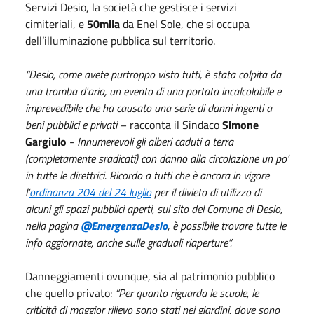
Servizi Desio, la società che gestisce i servizi
cimiteriali, e
50mila
da Enel Sole, che si occupa
dell’illuminazione pubblica sul territorio.
“Desio, come avete purtroppo visto tutti, è stata colpita da
una tromba d'aria, un evento di una portata incalcolabile e
imprevedibile che ha causato una serie di danni ingenti a
beni pubblici e privati
– racconta il Sindaco
Simone
Gargiulo
-
Innumerevoli gli alberi caduti a terra
(completamente sradicati) con danno alla circolazione un po'
in tutte le direttrici. Ricordo a tutti che è ancora in vigore
l’
ordinanza 204 del 24 luglio
per il divieto di utilizzo di
alcuni gli spazi pubblici aperti, sul sito del Comune di Desio,
nella pagina
@EmergenzaDesio
, è possibile trovare tutte le
info aggiornate, anche sulle graduali riaperture”.
Danneggiamenti ovunque, sia al patrimonio pubblico
che quello privato:
“Per quanto riguarda le scuole, le
criticità di maggior rilievo sono stati nei giardini, dove sono