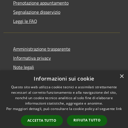
Prenotazione appuntamento
Segnalazione disservizio
Leggi le FAQ
Amministrazione trasparente
Informativa privacy
Note legali
×
Dichiarazione di accessibilità
Informazioni sui cookie
Questo sito web utilizza cookie tecnici e assimilati strettamente
necessari al corretto funzionamento e alla navigazione del sito,
nonché un cookie tecnico analitico al solo fine di elaborare
informazioni statistiche, aggregate e anonime.
RSS
Copyright © 2026 • Comune di
Per maggiori dettagli, può consultare la cookie policy al seguente
link
Accessibilità
Desio • Powered by
Privacy
Municipium
Accesso
•
RIFIUTA TUTTO
ACCETTA TUTTO
Cookie
redazione