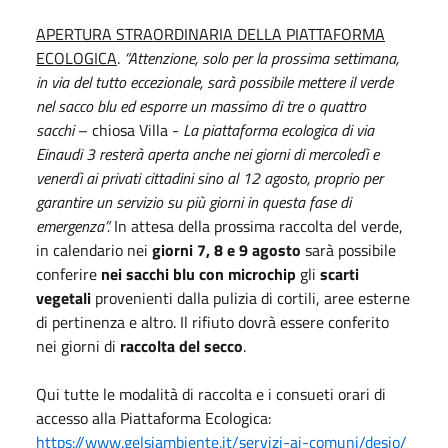
APERTURA STRAORDINARIA DELLA PIATTAFORMA
ECOLOGICA
.
“Attenzione, solo per la prossima settimana,
in via del tutto eccezionale, sarà possibile mettere il verde
nel sacco blu ed esporre un massimo di tre o quattro
sacchi
– chiosa Villa -
La piattaforma ecologica di via
Einaudi 3 resterà aperta anche nei giorni di mercoledì e
venerdì ai privati cittadini sino al 12 agosto, proprio per
garantire un servizio su più giorni in questa fase di
emergenza”.
In attesa della prossima raccolta del verde,
in calendario nei
giorni 7, 8 e 9 agosto
sarà possibile
conferire
nei sacchi blu con microchip
gli
scarti
vegetali
provenienti dalla pulizia di cortili, aree esterne
di pertinenza e altro. Il rifiuto dovrà essere conferito
nei giorni di
raccolta del secco
.
Qui tutte le modalità di raccolta e i consueti orari di
accesso alla Piattaforma Ecologica:
https://www.gelsiambiente.it/servizi-ai-comuni/desio/