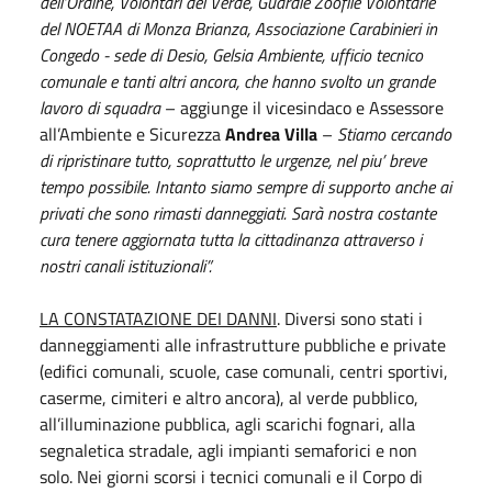
dell’Ordine, Volontari del Verde, Guardie Zoofile Volontarie
del NOETAA di Monza Brianza, Associazione Carabinieri in
Congedo - sede di Desio, Gelsia Ambiente, ufficio tecnico
comunale e tanti altri ancora, che hanno svolto un grande
lavoro di squadra
– aggiunge il vicesindaco e Assessore
all’Ambiente e Sicurezza
Andrea Villa
–
Stiamo cercando
di ripristinare tutto, soprattutto le urgenze, nel piu’ breve
tempo possibile. Intanto siamo sempre di supporto anche ai
privati che sono rimasti danneggiati. Sarà nostra costante
cura tenere aggiornata tutta la cittadinanza attraverso i
nostri canali istituzionali”.
LA CONSTATAZIONE DEI DANNI
. Diversi sono stati i
danneggiamenti alle infrastrutture pubbliche e private
(edifici comunali, scuole, case comunali, centri sportivi,
caserme, cimiteri e altro ancora), al verde pubblico,
all’illuminazione pubblica, agli scarichi fognari, alla
segnaletica stradale, agli impianti semaforici e non
solo. Nei giorni scorsi i tecnici comunali e il Corpo di